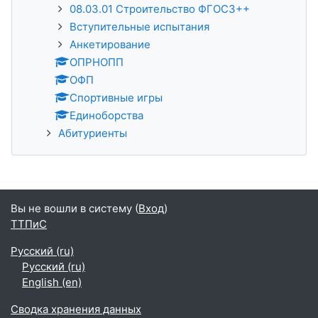
08.03.01 Строительство ФГОС3++
Вступительные испытания
Анкетирование
ОПРНОПП
ОФП
Спортивные игры
Единоборства
Абитуриенты
Вы не вошли в систему (
Вход
)
ТТПиС
Русский ‎(ru)‎
Русский ‎(ru)‎
English ‎(en)‎
Сводка хранения данных