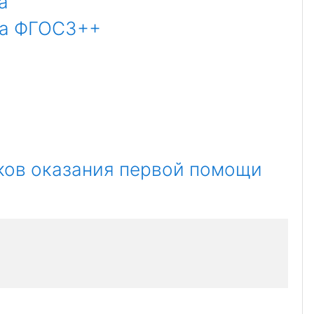
а
ика ФГОС3++
ков оказания первой помощи