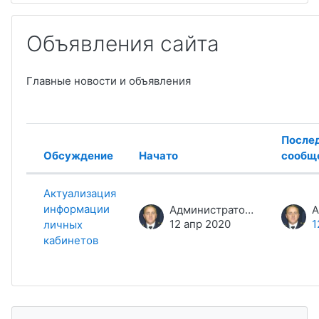
Объявления сайта
Главные новости и объявления
После
Обсуждение
Начато
сообщ
Статус
Список обсуждений. Показано 1 
Актуализация
информации
Администратор сайта
12 апр 2020
1
личных
кабинетов
Пропустить Комментарии