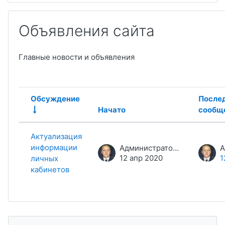
Объявления сайта
Главные новости и объявления
Обсуждение
После
Начато
сообщ
Статус
Список обсуждений. Показано 1 
Актуализация
информации
Администратор сайта
12 апр 2020
1
личных
кабинетов
Пропустить Комментарии