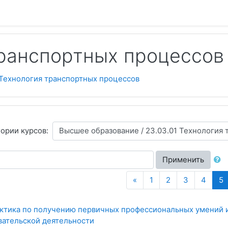
транспортных процессов
 Технология транспортных процессов
гории курсов:
Применить
Назад
(
«
1
2
3
4
5
рактика по получению первичных профессиональных умений и
вательской деятельности