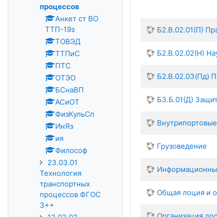
процессов
Анкет ст ВО
ТТП-19з
Б2.В.02.01(П) П
ТОВЭД
Б2.В.02.02(Н) Н
ТТПиС
ПТС
Б2.В.02.03(Пд) 
ОТЭО
БСнаВП
Б3.Б.01(Д) Защи
АСиОТ
ФизКульСп
Внутрипортовые
ИнЯз
ия
Грузоведение
Философ
23.03.01
Информационные
Технология
транспортных
Общая лоция и 
процессов ФГОС
3++
Организация дос