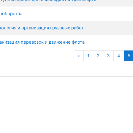
ноборства
нология и организация грузовых работ
анизация перевозок и движение флота
Назад
(
«
1
2
3
4
5